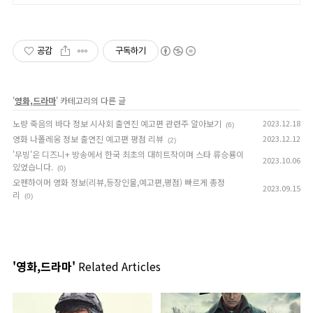
공감
구독하기
'
영화,드라마
' 카테고리의 다른 글
노량 죽음의 바다 정보 시사회 출연진 예고편 관련주 알아보기
2023.12.18
(6)
영화 나폴레옹 정보 출연진 예고편 평점 리뷰
2023.12.12
(2)
'무빙'은 디즈니+ 방송에서 한국 최초의 대히트작이며 스타 류승룡이
2023.10.06
있었습니다.
(0)
오펜하이머 영화 정보(리뷰,등장인물,예고편,평점) 빠르게 총정
2023.09.15
리
(0)
'영화,드라마'
Related Articles