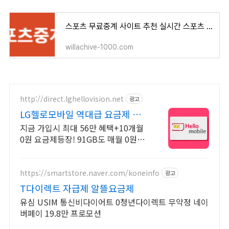
스포츠 무료중계 사이트 추천 실시간 스포츠 중계 시청하기
willachive-1000.com
http://direct.lghellovision.net
광고
LG헬로모바일 역대급 요금제 편
의점 유심, 이심 즉시개통
지금 가입시 최대 56만 혜택+10개월
0원 요금제등장! 91GB도 매월 0원으
로
https://smartstore.naver.com/koneinfo
광고
T다이렉트 자급제 알뜰요금제
유심 USIM 통신비다이어트 0청년다이렉트 무약정 네이
버페이 19.8만 프로모션