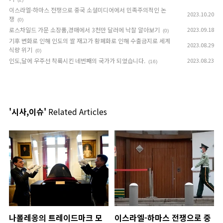
이스라엘-하마스 전쟁으로 중국 소셜미디어에서 민족주의적인 논
2023.10.20
쟁
(0)
로스차일드 가문 소장품,경매에서 3천만 달러에 낙찰 알아보기
2023.09.18
(0)
기후 변화로 인해 인도의 쌀 재고가 황폐화로 인해 수출금지로 세계
2023.08.29
식량 위기
(0)
인도,달에 우주선 착륙시킨 네번째의 국가가 되었습니다.
2023.08.23
(16)
'시사,이슈'
Related Articles
나폴레옹의 트레이드마크 모
이스라엘-하마스 전쟁으로 중